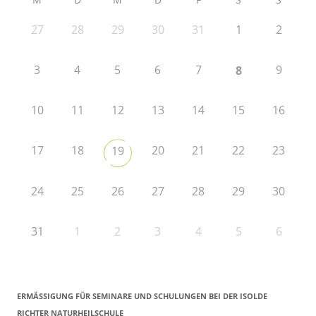
27
28
29
30
31
1
2
3
4
5
6
7
9
8
10
11
12
13
14
15
16
17
18
20
21
22
23
19
24
25
26
27
28
29
30
31
1
2
3
4
5
6
ERMÄSSIGUNG FÜR SEMINARE UND SCHULUNGEN BEI DER ISOLDE R
ICHTER NATURHEILSCHULE