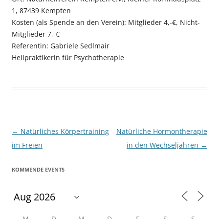
1, 87439 Kempten
Kosten (als Spende an den Verein): Mitglieder 4,-€, Nicht-
Mitglieder 7,-€
Referentin: Gabriele Sedlmair
Heilpraktikerin für Psychotherapie
Beitragsnavigation
←
Natürliches Körpertraining
Natürliche Hormontherapie
im Freien
in den Wechseljahren
→
KOMMENDE EVENTS
M
D
M
D
F
S
S