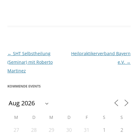
Beitragsnavigation
←
SHT Selbstheilung
Heilpraktikerverband Bayern
(Seminar) mit Roberto
e.V.
→
Martinez
KOMMENDE EVENTS
M
D
M
D
F
S
S
27
28
29
30
31
1
2