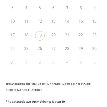
3
4
5
6
8
9
7
10
11
12
13
14
15
16
17
18
20
21
22
23
19
24
25
26
27
28
29
30
31
1
2
3
4
5
6
ERMÄSSIGUNG FÜR SEMINARE UND SCHULUNGEN BEI DER ISOLDE R
ICHTER NATURHEILSCHULE
*
Rabattcode zur Anmeldung
: Natur10