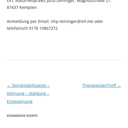
Ort: Naturheilpraxis Jutta Leininger, Magnusstraße 27,
87437 Kempten
Anmeldung per Email: nhp-leininger@mf.me oder
telefonisch 0176 10867272
Beitragsnavigation
←
Spiralstabilisation –
TherapeutenTreff
→
Dehnung – Stärkung –
Entspannung
KOMMENDE EVENTS