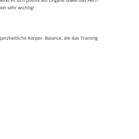
irkt es sich positiv auf Organe sowie das Herz-
ion sehr wichtig!
ganzheitliche Körper- Balance, die das Training