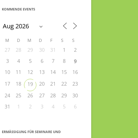
KOMMENDE EVENTS
M
D
M
D
F
S
S
27
28
29
30
31
1
2
3
4
5
6
7
8
9
10
11
12
13
14
15
16
17
18
20
21
22
23
19
24
25
26
27
28
29
30
31
1
2
3
4
5
6
ERMÄSSIGUNG FÜR SEMINARE UND S