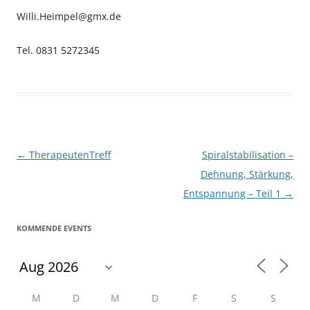
Willi.Heimpel@gmx.de
Tel. 0831 5272345
Beitragsnavigation
←
TherapeutenTreff
Spiralstabilisation –
Dehnung, Stärkung,
Entspannung – Teil 1
→
KOMMENDE EVENTS
M
D
M
D
F
S
S