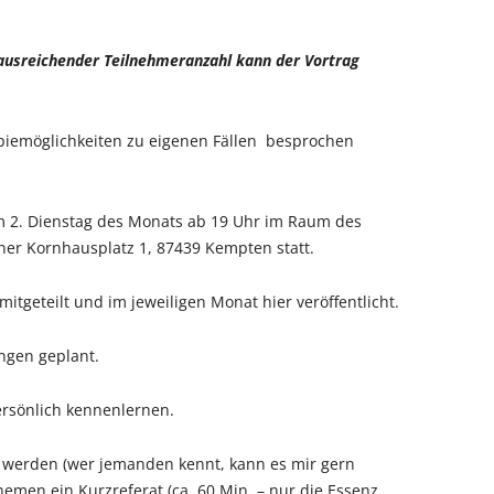
 ausreichender Teilnehmeranzahl kann der Vortrag
piemöglichkeiten zu eigenen Fällen besprochen
am 2. Dienstag des Monats ab 19 Uhr im Raum des
einer Kornhausplatz 1, 87439 Kempten statt.
tgeteilt und im jeweiligen Monat hier veröffentlicht.
ngen geplant.
ersönlich kennenlernen.
n werden (wer jemanden kennt, kann es mir gern
hemen ein Kurzreferat (ca. 60 Min. – nur die Essenz