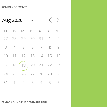
KOMMENDE EVENTS
M
D
M
D
F
S
S
27
28
29
30
31
1
2
3
4
5
6
7
9
8
10
11
12
13
14
15
16
17
18
20
21
22
23
19
24
25
26
27
28
29
30
31
1
2
3
4
5
6
ERMÄSSIGUNG FÜR SEMINARE UND S