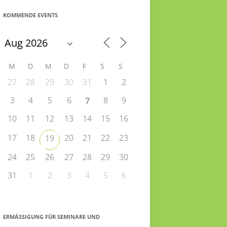
KOMMENDE EVENTS
M
D
M
D
F
S
S
27
28
29
30
31
1
2
3
4
5
6
8
9
7
10
11
12
13
14
15
16
17
18
20
21
22
23
19
24
25
26
27
28
29
30
31
1
2
3
4
5
6
ERMÄSSIGUNG FÜR SEMINARE UND S