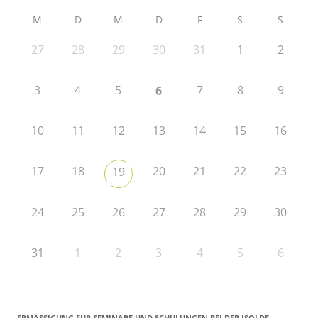
M
D
M
D
F
S
S
27
28
29
30
31
1
2
3
4
5
7
8
9
6
10
11
12
13
14
15
16
17
18
20
21
22
23
19
24
25
26
27
28
29
30
31
1
2
3
4
5
6
ERMÄSSIGUNG FÜR SEMINARE UND SCHULUNGEN BEI DER ISOLDE R