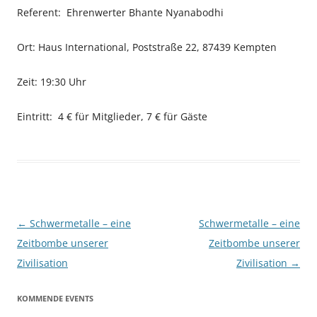
Referent: Ehrenwerter Bhante Nyanabodhi
Ort: Haus International, Poststraße 22, 87439 Kempten
Zeit: 19:30 Uhr
Eintritt: 4 € für Mitglieder, 7 € für Gäste
Beitragsnavigation
←
Schwermetalle – eine
Schwermetalle – eine
Zeitbombe unserer
Zeitbombe unserer
Zivilisation
Zivilisation
→
KOMMENDE EVENTS