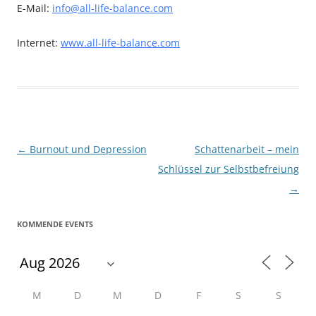
E-Mail:
info@all-life-balance.com
Internet:
www.all-life-balance.com
Beitragsnavigation
←
Burnout und Depression
Schattenarbeit – mein
Schlüssel zur Selbstbefreiung
→
KOMMENDE EVENTS
M
D
M
D
F
S
S