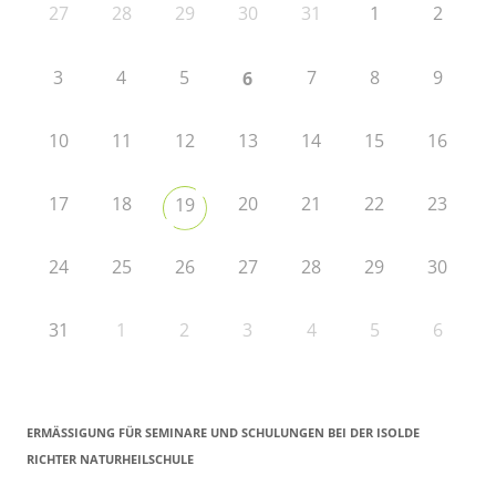
27
28
29
30
31
1
2
3
4
5
7
8
9
6
10
11
12
13
14
15
16
17
18
20
21
22
23
19
24
25
26
27
28
29
30
31
1
2
3
4
5
6
ERMÄSSIGUNG FÜR SEMINARE UND SCHULUNGEN BEI DER ISOLDE R
ICHTER NATURHEILSCHULE