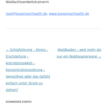
Waldachtsamkeitstrainerin
mail@boostyourhealth.de
,
www.boostyourhealth.de
Beitragsnavigation
←
Schlafstörung – Stress –
Waldbaden – weit mehr als
Erschöpfung –
nur ein Waldspaziergang
→
Antriebslosigkeit –
Konzentrationsstörung –
Gereiztheit oder das Gefühl
einfach unter Strom zu
stehen?
KOMMENDE EVENTS