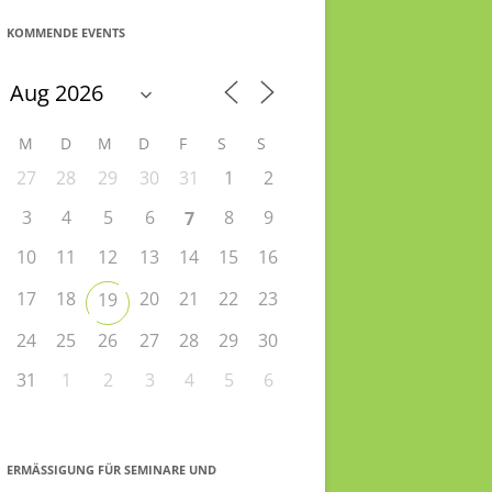
KOMMENDE EVENTS
M
D
M
D
F
S
S
27
28
29
30
31
1
2
3
4
5
6
8
9
7
10
11
12
13
14
15
16
17
18
20
21
22
23
19
24
25
26
27
28
29
30
31
1
2
3
4
5
6
ERMÄSSIGUNG FÜR SEMINARE UND S