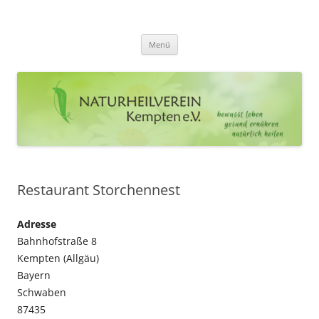
Zum
Inhalt
Naturheilverein Kempten e.V.
springen
bewusst leben – gesund ernähren – natürlich heilen
Menü
Restaurant Storchennest
Adresse
Bahnhofstraße 8
Kempten (Allgäu)
Bayern
Schwaben
87435