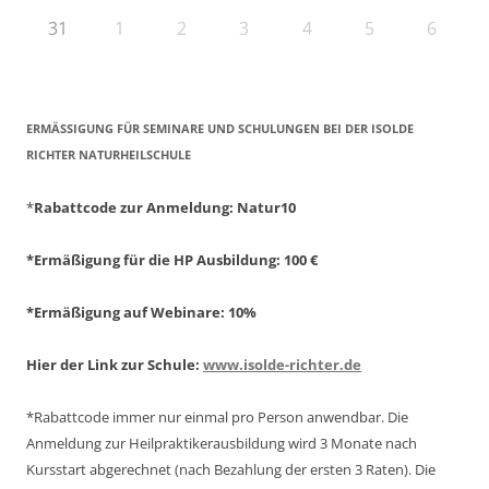
31
1
2
3
4
5
6
ERMÄSSIGUNG FÜR SEMINARE UND SCHULUNGEN BEI DER ISOLDE R
ICHTER NATURHEILSCHULE
*
Rabattcode zur Anmeldung
: Natur10
*Ermäßigung für die HP Ausbildung: 100 €
*Ermäßigung auf Webinare: 10%
Hier der Link zur Schule:
www.isolde-richter.de
*Rabattcode immer nur einmal pro Person anwendbar.
Die
Anmeldung zur Heilpraktikerausbildung wird 3 Monate nach
Kursstart abgerechnet
(nach Bezahlung der ersten 3 Raten).
Die