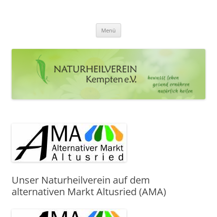
Zum
Inhalt
Naturheilverein Kempten e.V.
springen
bewusst leben – gesund ernähren – natürlich heilen
Menü
Unser Naturheilverein auf dem
alternativen Markt Altusried (AMA)