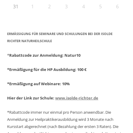
31
1
2
3
4
5
6
ERMÄSSIGUNG FÜR SEMINARE UND SCHULUNGEN BEI DER ISOLDE R
ICHTER NATURHEILSCHULE
*
Rabattcode zur Anmeldung
: Natur10
*Ermäßigung für die HP Ausbildung: 100 €
*Ermäßigung auf Webinare: 10%
Hier der Link zur Schule:
www.isolde-richter.de
*Rabattcode immer nur einmal pro Person anwendbar.
Die
Anmeldung zur Heilpraktikerausbildung wird 3 Monate nach
Kursstart abgerechnet
(nach Bezahlung der ersten 3 Raten).
Die