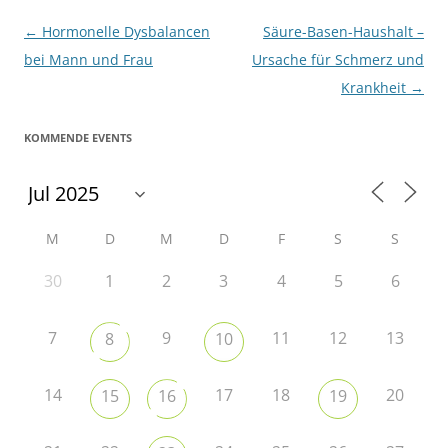
Beitragsnavigation
←
Hormonelle Dysbalancen
Säure-Basen-Haushalt –
bei Mann und Frau
Ursache für Schmerz und
Krankheit
→
KOMMENDE EVENTS
M
D
M
D
F
S
S
30
1
2
3
4
5
6
7
9
11
12
13
8
10
14
17
18
20
15
16
19