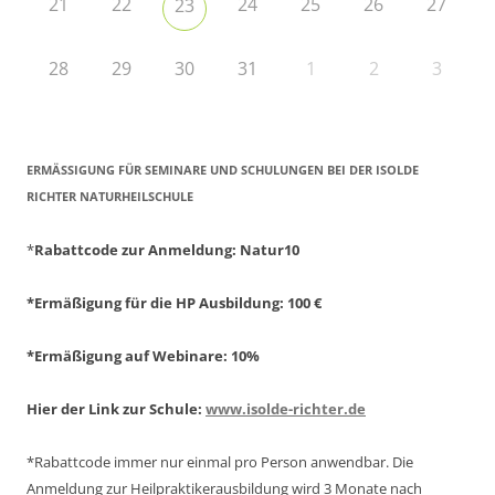
21
22
24
25
26
27
23
28
29
30
31
1
2
3
ERMÄSSIGUNG FÜR SEMINARE UND SCHULUNGEN BEI DER ISOLDE R
ICHTER NATURHEILSCHULE
*
Rabattcode zur Anmeldung
: Natur10
*Ermäßigung für die HP Ausbildung: 100 €
*Ermäßigung auf Webinare: 10%
Hier der Link zur Schule:
www.isolde-richter.de
*Rabattcode immer nur einmal pro Person anwendbar.
Die
Anmeldung zur Heilpraktikerausbildung wird 3 Monate nach