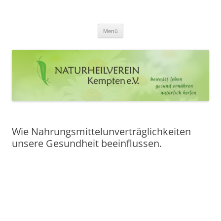
Zum
Inhalt
Naturheilverein Kempten e.V.
springen
bewusst leben – gesund ernähren – natürlich heilen
Menü
Wie Nahrungsmittelunverträglichkeiten
unsere Gesundheit beeinflussen.